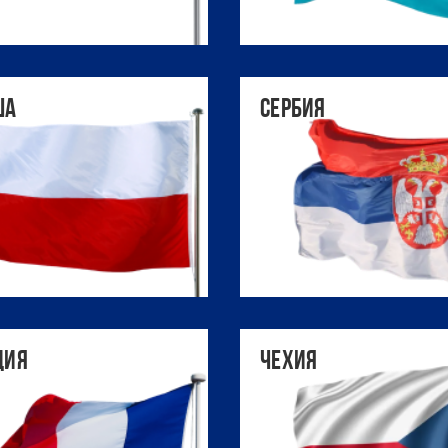
ша
Сербия
ция
Чехия