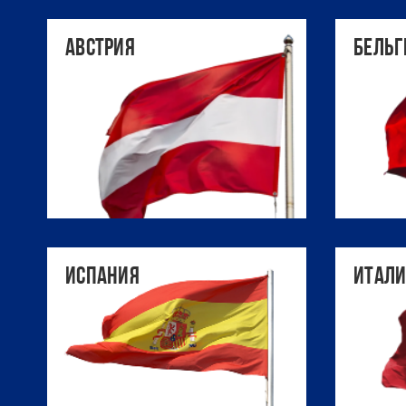
Австрия
Бельг
Испания
Итал