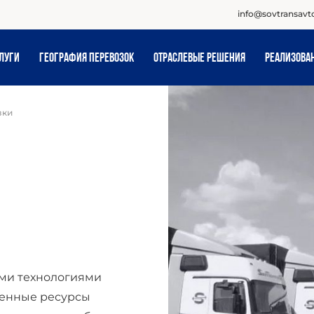
info@sovtransavt
луги
География перевозок
Отраслевые решения
Реализова
зки
ми технологиями
венные ресурсы