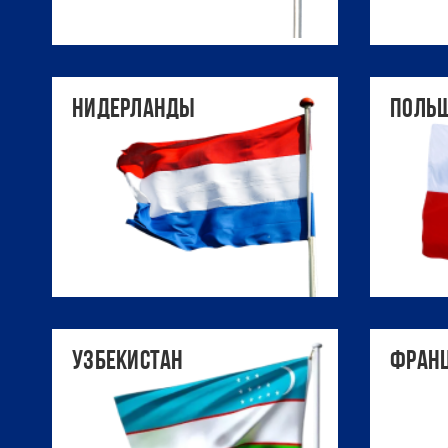
Нидерланды
Поль
Узбекистан
Фран