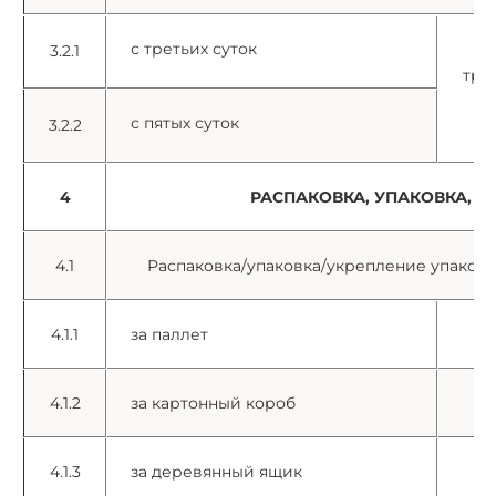
с третьих суток
3.2.1
тра
с
с пятых суток
3.2.2
4
РАСПАКОВКА, УПАКОВКА, 
4.1
Распаковка/упаковка/укрепление упаковки
4.1.1
за паллет
е
4.1.2
за картонный короб
е
4.1.3
за деревянный ящик
е