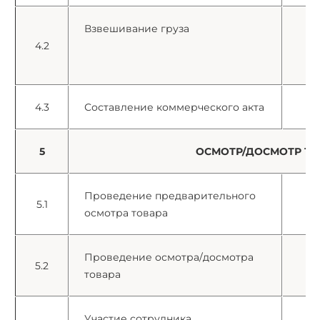
Взвешивание груза
4.2
г
4.3
Составление коммерческого акта
е
5
ОСМОТР/ДОСМОТР Т
Проведение предварительного
5.1
е
осмотра товара
Проведение осмотра/досмотра
5.2
е
товара
Участие сотрудника