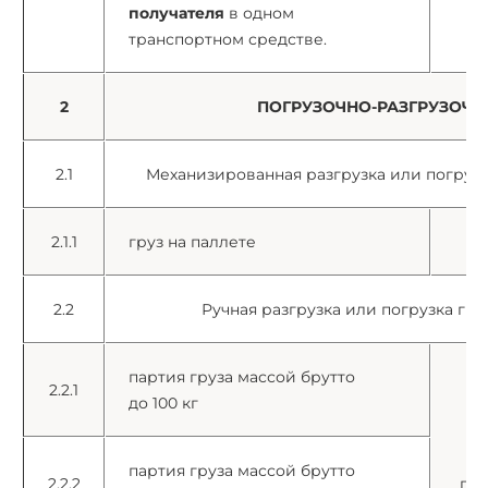
получателя
в одном
транспортном средстве.
2
ПОГРУЗОЧНО-РАЗГРУЗОЧН
2.1
Механизированная разгрузка или погрузка
2.1.1
груз на паллете
2.2
Ручная разгрузка или погрузка гру
партия груза массой брутто
2.2.1
до 100 кг
партия груза массой брутто
2.2.2
пар