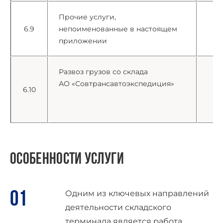
Прочие услуги,
6.9
непоименованные в настоящем
е
приложении
Развоз грузов со склада
АО «Совтрансавтоэкспедиция»
6.10
особенности услуги
Одним из ключевых направлений
деятельности складского
терминала является работа