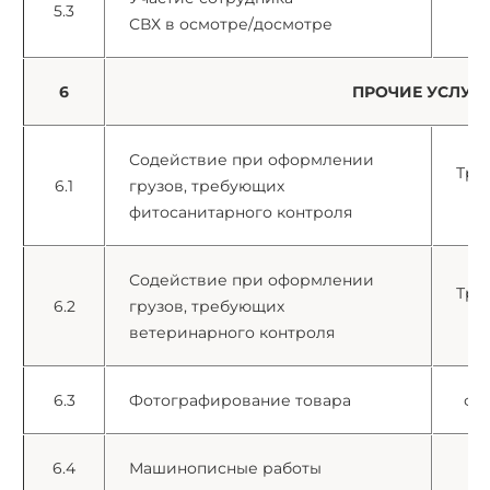
5.3
СВХ в осмотре/досмотре
6
ПРОЧИЕ УСЛУГ
Содействие при оформлении
Тра
6.1
грузов, требующих
с
фитосанитарного контроля
Содействие при оформлении
Тра
6.2
грузов, требующих
с
ветеринарного контроля
6.3
Фотографирование товара
фо
6.4
Машинописные работы