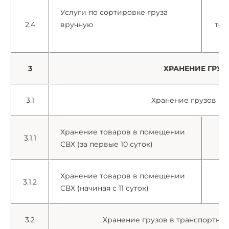
Услуги по сортировке груза
з
2.4
вручную
тон
3
ХРАНЕНИЕ ГРУЗ
3.1
Хранение грузов на
Хранение товаров в помещении
3.1.1
м³
СВХ (за первые 10 суток)
Хранение товаров в помещении
3.1.2
м³
СВХ (начиная с 11 суток)
3.2
Хранение грузов в транспортных