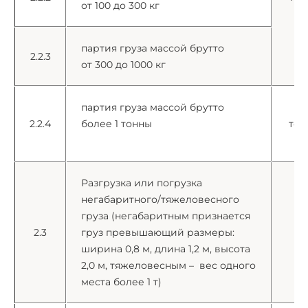
от 100 до 300 кг
партия груза массой брутто
2.2.3
от 300 до 1000 кг
партия груза массой брутто
з
2.2.4
более 1 тонны
тон
Разгрузка или погрузка
негабаритного/тяжеловесного
груза (негабаритным признается
г
2.3
груз превышающий размеры:
ширина 0,8 м, длина 1,2 м, высота
2,0 м, тяжеловесным – вес одного
места более 1 т)