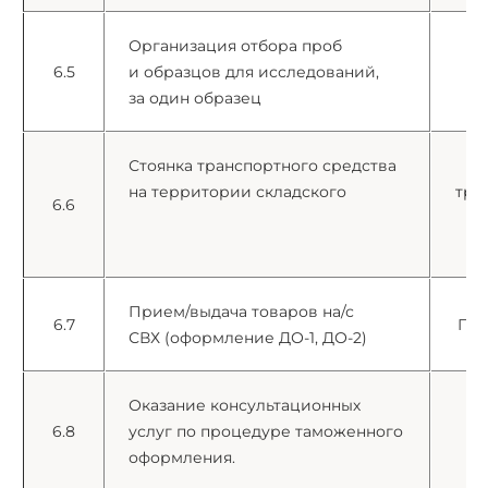
Организация отбора проб
6.5
и образцов для исследований,
е
за один образец
Стоянка транспортного средства
на территории складского
тра
6.6
с
Прием/выдача товаров на/с
6.7
Пар
СВХ (оформление ДО-1, ДО-2)
Оказание консультационных
6.8
услуг по процедуре таможенного
е
оформления.