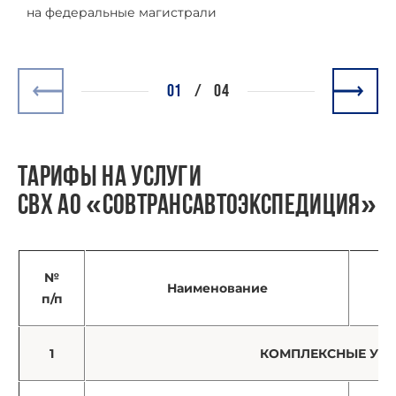
на федеральные магистрали
01
/
04
ТАРИФЫ НА УСЛУГИ
СВХ АО «СОВТРАНСАВТОЭКСПЕДИЦИЯ»
№
Е
Наименование
п/п
из
1
КОМПЛЕКСНЫЕ УС