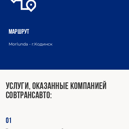
МАРШРУТ
З
Morlunda - г.Кодинск
Д
Услуги, оказанные компанией
Совтрансавто:
01