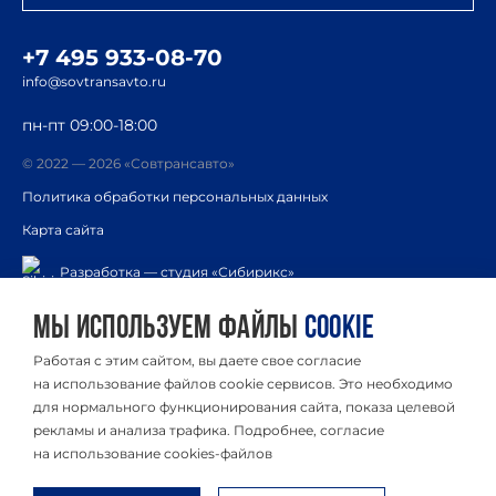
+7 495 933-08-70
info@sovtransavto.ru
пн-пт 09:00-18:00
© 2022 — 2026 «Совтрансавто»
Политика обработки персональных данных
Карта сайта
Разработка — студия «Сибирикс»
Мы используем файлы
cookie
Услуги
Компания
Работая с этим сайтом, вы даете свое согласие
География перевозок
Новости
на использование файлов cookie сервисов. Это необходимо
для нормального функционирования сайта, показа целевой
Отраслевые решения
Информация
рекламы и анализа трафика. Подробнее, согласие
Реализованные проекты
Контакты
на использование cookies-файлов
Условия использования